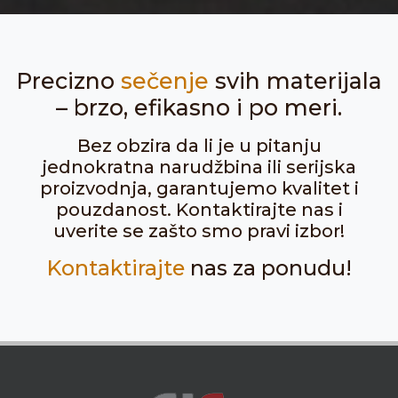
Precizno
sečenje
svih materijala
– brzo, efikasno i po meri.
Bez obzira da li je u pitanju
jednokratna narudžbina ili serijska
proizvodnja, garantujemo kvalitet i
pouzdanost. Kontaktirajte nas i
uverite se zašto smo pravi izbor!
Kontaktirajte
nas za ponudu!