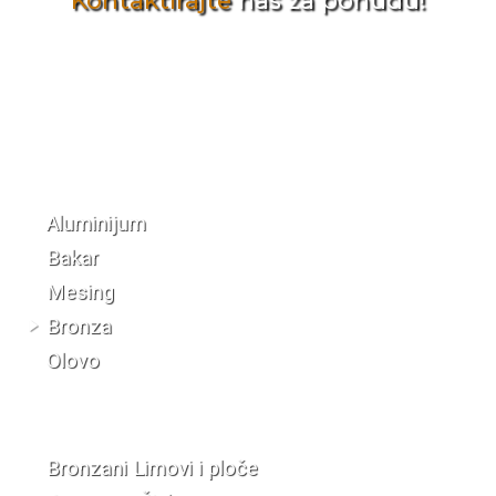
Kontaktirajte
nas za ponudu!
Katalog materijala
Aluminijum
Bakar
Mesing
Bronza
Olovo
Bronzani Limovi i ploče