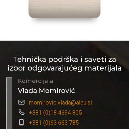
Tehnička podrška i saveti za
izbor odgovarajućeg materijala
Komercijala
Vlada Momirović
momirovic.vlada@alcu.si
+381 (0)18 4694 805
+381 (0)63 663 785