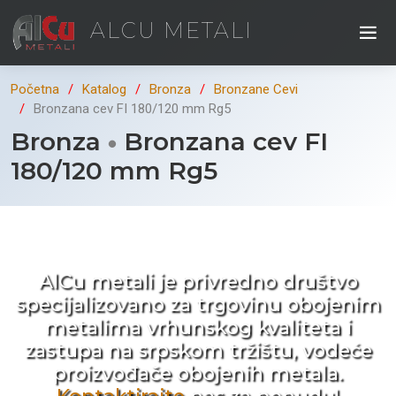
ALCU METALI
Početna
Katalog
Bronza
Bronzane Cevi
Bronzana cev FI 180/120 mm Rg5
Bronza
Bronzana cev FI
180/120 mm Rg5
Kad ne tražite nego birate !
AlCu metali je privredno društvo
specijalizovano za trgovinu obojenim
metalima vrhunskog kvaliteta i
zastupa na srpskom tržištu, vodeće
proizvođače obojenih metala.