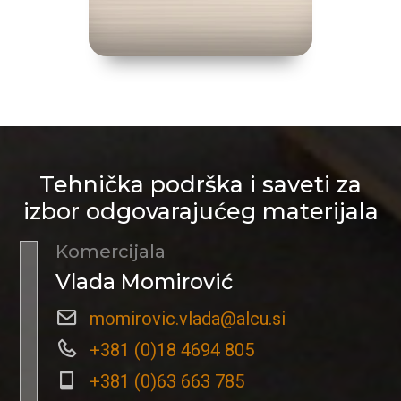
Tehnička podrška i saveti za
izbor odgovarajućeg materijala
Komercijala
Vlada Momirović
momirovic.vlada@alcu.si
+381 (0)18 4694 805
+381 (0)63 663 785