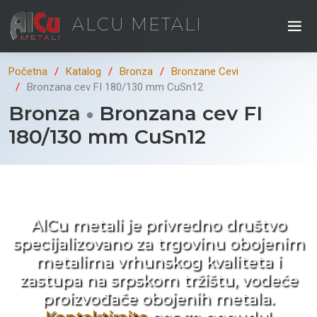
ALCU METALI
Početna
Katalog
Bronza
Bronzane Cevi
Bronzana cev FI 180/130 mm CuSn12
Bronza
Bronzana cev FI
180/130 mm CuSn12
Kad ne tražite nego birate !
AlCu metali je privredno društvo
specijalizovano za trgovinu obojenim
metalima vrhunskog kvaliteta i
zastupa na srpskom tržištu, vodeće
proizvođače obojenih metala.