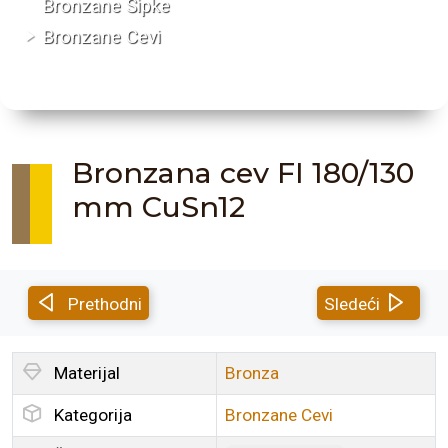
Bronzane Šipke
Bronzane Cevi
Bronzana cev FI 180/130
mm CuSn12
Prethodni
Sledeći
Materijal
Bronza
Kategorija
Bronzane Cevi