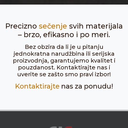
Precizno
sečenje
svih materijala
– brzo, efikasno i po meri.
Bez obzira da li je u pitanju
jednokratna narudžbina ili serijska
proizvodnja, garantujemo kvalitet i
pouzdanost. Kontaktirajte nas i
uverite se zašto smo pravi izbor!
Kontaktirajte
nas za ponudu!