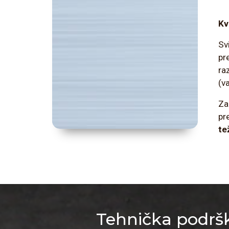
Kv
Sv
pr
ra
(va
Za
pr
te
Tehnička podršk