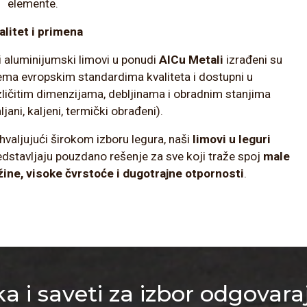
elemente.
alitet i primena
i aluminijumski limovi u ponudi
AlCu Metali
izrađeni su
ema evropskim standardima kvaliteta i dostupni u
zličitim dimenzijama, debljinama i obradnim stanjima
ljani, kaljeni, termički obrađeni).
hvaljujući širokom izboru legura, naši
limovi u leguri
edstavljaju pouzdano rešenje za sve koji traže spoj
male
žine, visoke čvrstoće i dugotrajne otpornosti
.
a i saveti za izbor odgovara