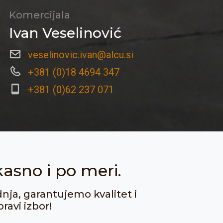
Komercijala
Ivan Veselinović
veselinovic.ivan@alcu.si
+381 (0)18 4694 347
+381 (0)62 237 071
kasno i po meri.
dnja, garantujemo kvalitet i
ravi izbor!