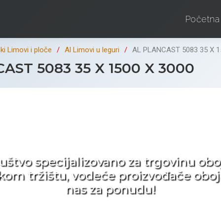
Početna
i Limovi i ploče
Al Limovi u leguri
AL PLANCAST 5083 35 X 1
ST 5083 35 X 1500 X 3000
d ne tražite nego birat
ruštvo specijalizovano za trgovinu 
pskom tržištu, vodeće proizvođače obo
nas za ponudu!