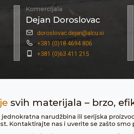
Komercijala
Dejan Doroslovac
doroslovac.dejan@alcu.si
+381 (0)18 4694 806
+381 (0)63 411 215
je
svih materijala – brzo, efi
ju jednokratna narudžbina ili serijska proizvo
. Kontaktirajte nas i uverite se zašto smo p