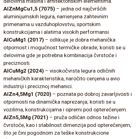
delovima mašina i arhitektonskim elementima.
AlZnMgCu1,5 (7075)
– jedna od najčvršćih
aluminijumskih legura, namenjena zahtevnim
primenama u vazduhoplovstvu, sportskim
konstrukcijama i alatima visokih performansi.
AlCuMg1 (2017)
– odlikuje je dobra mehanička
otpornost i mogućnost termičke obrade; koristi se u
delovima gde je potrebna kombinacija čvrstoće i
preciznosti.
AlCuMg2 (2024)
– visokočvrsta legura odličnih
mehaničkih karakteristika, naročito cenjena u avio
industriji i preciznoj mehanici.
AlZn4,5Mg1 (7020)
– poznata po dobroj zavarljivosti i
otpornosti na dinamička naprezanja; koristi se u
vozilima, konstrukcijama i opremi pod opterećenjem.
AlZn5,5Mg (7021)
– pruža odličan odnos težine i
čvrstoće, kao i stabilnost dimenzija pod opterećenjem,
što je čini pogodnom za teške konstrukcione