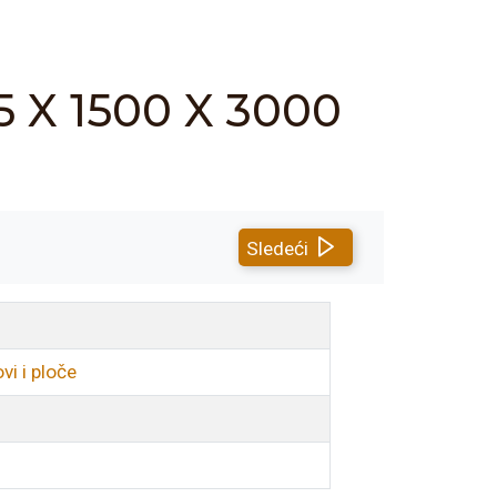
 X 1500 X 3000
Sledeći
i i ploče