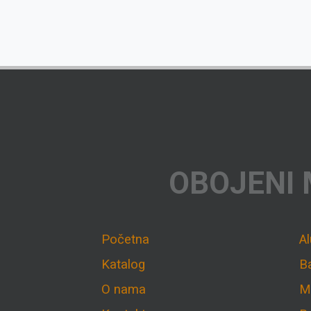
OBOJENI 
Početna
A
Katalog
B
O nama
M