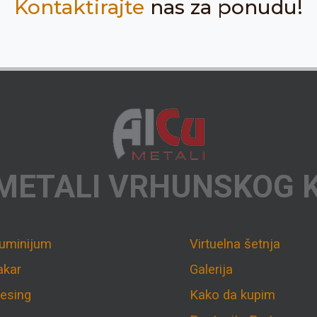
Kontaktirajte
nas za ponudu!
METALI VRHUNSKOG 
luminijum
Virtuelna šetnja
akar
Galerija
esing
Kako da kupim