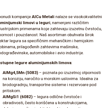
ponudi kompanije
AlCu Metali
nalaze se visokokvalitetni
uminijumski limovi u leguri
, namenjeni različitim
dustrijskim primenama koje zahtevaju izuzetnu čvrstoću,
pornost i pouzdanost. Naš asortiman obuhvata širok
ektar legura sa specifičnim mehaničkim i hemijskim
obinama, prilagođenih zahtevima mašinske,
odograđevinske, automobilske i avio industrije.
stupne legure aluminijumskih limova
:
AlMg4,5Mn (5083)
– poznata po izuzetnoj otpornosti
na koroziju, naročito u morskim uslovima. Idealna za
brodogradnju, transportne sisteme i rezervoare pod
pritiskom.
AlMgSi1 (6082)
– legura odlične čvrstoće i
obradivosti, često korišćena u konstrukcijama,