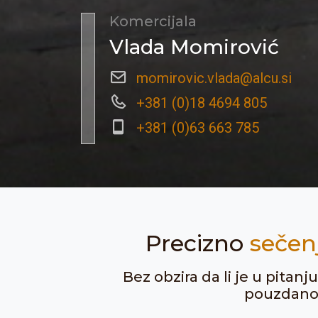
Komercijala
Vlada Momirović
momirovic.vlada@alcu.si
+381 (0)18 4694 805
+381 (0)63 663 785
Precizno
sečen
Bez obzira da li je u pitan
pouzdanost