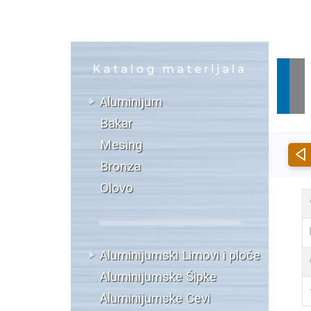
Katalog materijala
Aluminijum
Bakar
Mesing
Bronza
Olovo
Aluminijumski Limovi i ploče
Aluminijumske Šipke
Aluminijumske Cevi