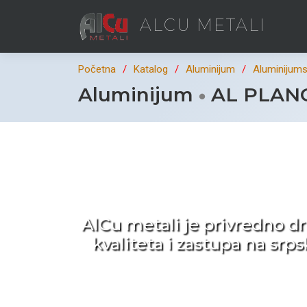
ALCU METALI
Početna
Katalog
Aluminijum
Aluminijumsk
Aluminijum
AL PLANCA
Ka
AlCu metali je privredno d
kvaliteta i zastupa na sr