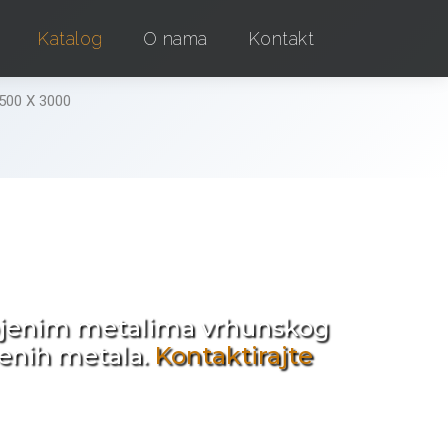
Katalog
O nama
Kontakt
500 X 3000
e !
obojenim metalima vrhunskog
jenih metala.
Kontaktirajte