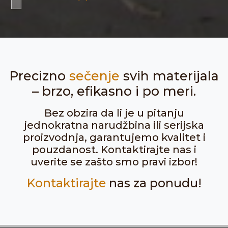
Precizno
sečenje
svih materijala
– brzo, efikasno i po meri.
Bez obzira da li je u pitanju
jednokratna narudžbina ili serijska
proizvodnja, garantujemo kvalitet i
pouzdanost. Kontaktirajte nas i
uverite se zašto smo pravi izbor!
Kontaktirajte
nas za ponudu!