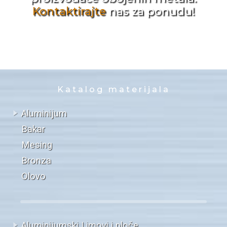
Kontaktirajte
nas za ponudu!
Katalog materijala
Aluminijum
Bakar
Mesing
Bronza
Olovo
Aluminijumski Limovi i ploče