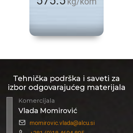
575.5
kg/kom
Tehnička podrška i saveti za
izbor odgovarajućeg materijala
Komercijala
Vlada Momirović
momirovic.vlada@alcu.si