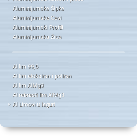
Aluminijumske Šipke
Aluminijumske Cevi
Aluminijumski Profili
Aluminijumska Žica
Al lim 99,5
Al lim eloksiran i poliran
Al lim AlMg3
Al rebrasti lim AlMg3
Al Limovi u leguri