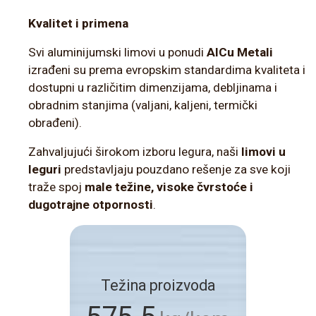
Kvalitet i primena
Svi aluminijumski limovi u ponudi
AlCu Metali
izrađeni su prema evropskim standardima kvaliteta i
dostupni u različitim dimenzijama, debljinama i
obradnim stanjima (valjani, kaljeni, termički
obrađeni).
Zahvaljujući širokom izboru legura, naši
limovi u
leguri
predstavljaju pouzdano rešenje za sve koji
traže spoj
male težine, visoke čvrstoće i
dugotrajne otpornosti
.
Težina proizvoda