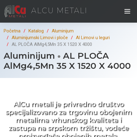
ALCU METALI
Početna
Katalog
Aluminijum
Aluminijumski Limovi i ploče
Al Limovi u leguri
AL PLOČA AlMg4,5Mn 35 X 1520 X 4000
Aluminijum
AL PLOČA
AlMg4,5Mn 35 X 1520 X 4000
Kad ne tražite nego birate !
AlCu metali je privredno društvo
specijalizovano za trgovinu obojenim
metalima vrhunskog kvaliteta i
zastupa na srpskom tržištu, vodeće
proizvođače obojenih metala.