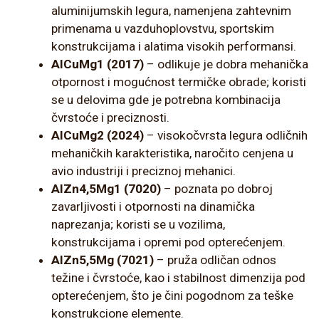
aluminijumskih legura, namenjena zahtevnim
primenama u vazduhoplovstvu, sportskim
konstrukcijama i alatima visokih performansi.
AlCuMg1 (2017)
– odlikuje je dobra mehanička
otpornost i mogućnost termičke obrade; koristi
se u delovima gde je potrebna kombinacija
čvrstoće i preciznosti.
AlCuMg2 (2024)
– visokočvrsta legura odličnih
mehaničkih karakteristika, naročito cenjena u
avio industriji i preciznoj mehanici.
AlZn4,5Mg1 (7020)
– poznata po dobroj
zavarljivosti i otpornosti na dinamička
naprezanja; koristi se u vozilima,
konstrukcijama i opremi pod opterećenjem.
AlZn5,5Mg (7021)
– pruža odličan odnos
težine i čvrstoće, kao i stabilnost dimenzija pod
opterećenjem, što je čini pogodnom za teške
konstrukcione elemente.