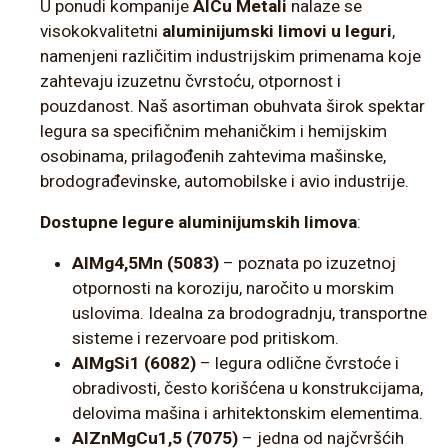
U ponudi kompanije
AlCu Metali
nalaze se
visokokvalitetni
aluminijumski limovi u leguri
,
namenjeni različitim industrijskim primenama koje
zahtevaju izuzetnu čvrstoću, otpornost i
pouzdanost. Naš asortiman obuhvata širok spektar
legura sa specifičnim mehaničkim i hemijskim
osobinama, prilagođenih zahtevima mašinske,
brodograđevinske, automobilske i avio industrije.
Dostupne legure aluminijumskih limova
:
AlMg4,5Mn (5083)
– poznata po izuzetnoj
otpornosti na koroziju, naročito u morskim
uslovima. Idealna za brodogradnju, transportne
sisteme i rezervoare pod pritiskom.
AlMgSi1 (6082)
– legura odlične čvrstoće i
obradivosti, često korišćena u konstrukcijama,
delovima mašina i arhitektonskim elementima.
AlZnMgCu1,5 (7075)
– jedna od najčvršćih