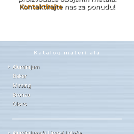
Kontaktirajte
nas za ponudu!
Katalog materijala
Aluminijum
Bakar
Mesing
Bronza
Olovo
Aluminijumski Limovi i ploče