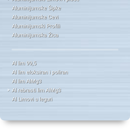
Aluminijumske Šipke
Aluminijumske Cevi
Aluminijumski Profili
Aluminijumska Žica
Al lim 99,5
Al lim eloksiran i poliran
Al lim AlMg3
Al rebrasti lim AlMg3
Al Limovi u leguri