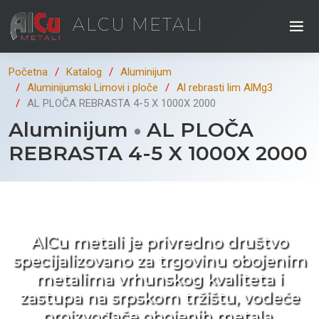
ALCU METALI
Početna
Katalog
Aluminijum
Aluminijumski Limovi i ploče
Al rebrasti lim AlMg3
AL PLOČA REBRASTA 4-5 X 1000X 2000
Aluminijum
AL PLOČA
REBRASTA 4-5 X 1000X 2000
Kad ne tražite nego birate !
AlCu metali je privredno društvo
specijalizovano za trgovinu obojenim
metalima vrhunskog kvaliteta i
zastupa na srpskom tržištu, vodeće
proizvođače obojenih metala.