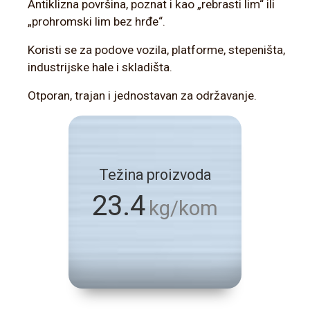
Antiklizna površina, poznat i kao „rebrasti lim“ ili
„prohromski lim bez hrđe“.
Koristi se za podove vozila, platforme, stepeništa,
industrijske hale i skladišta.
Otporan, trajan i jednostavan za održavanje.
Težina proizvoda
23.4
kg/kom