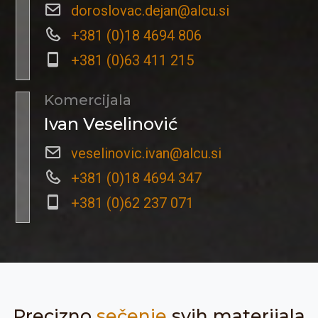
doroslovac.dejan@alcu.si
+381 (0)18 4694 806
+381 (0)63 411 215
Komercijala
Ivan Veselinović
veselinovic.ivan@alcu.si
+381 (0)18 4694 347
+381 (0)62 237 071
Precizno
sečenje
svih materijala