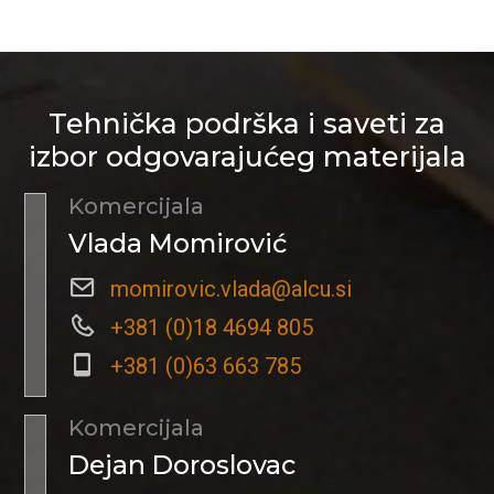
Tehnička podrška i saveti za
izbor odgovarajućeg materijala
Komercijala
Vlada Momirović
momirovic.vlada@alcu.si
+381 (0)18 4694 805
+381 (0)63 663 785
Komercijala
Dejan Doroslovac