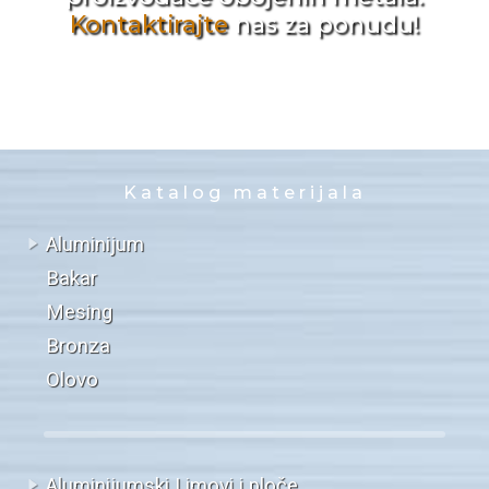
Kontaktirajte
nas za ponudu!
Katalog materijala
Aluminijum
Bakar
Mesing
Bronza
Olovo
Aluminijumski Limovi i ploče