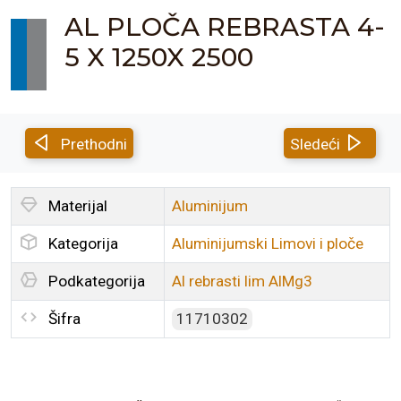
AL PLOČA REBRASTA 4-
5 X 1250X 2500
Prethodni
Sledeći
Materijal
Aluminijum
Kategorija
Aluminijumski Limovi i ploče
Podkategorija
Al rebrasti lim AlMg3
Šifra
11710302