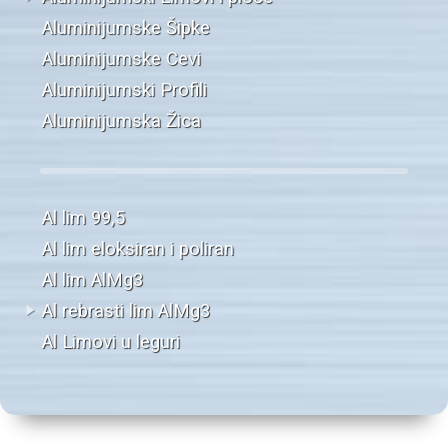
Aluminijumske Šipke
Aluminijumske Cevi
Aluminijumski Profili
Aluminijumska Žica
Al lim 99,5
Al lim eloksiran i poliran
Al lim AlMg3
Al rebrasti lim AlMg3
Al Limovi u leguri