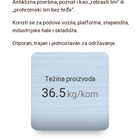
Antiklizna površina, poznat i kao „rebrasti lim“ ili
„prohromski lim bez hrđe“.
Koristi se za podove vozila, platforme, stepeništa,
industrijske hale i skladišta.
Otporan, trajan i jednostavan za održavanje.
Težina proizvoda
36.5
kg/kom