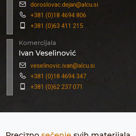
doroslovac.dejan@alcu.si
+381 (0)18 4694 806
+381 (0)63 411 215
Komercijala
Ivan Veselinović
veselinovic.ivan@alcu.si
+381 (0)18 4694 347
+381 (0)62 237 071
Precizno
sečenje
svih materijala