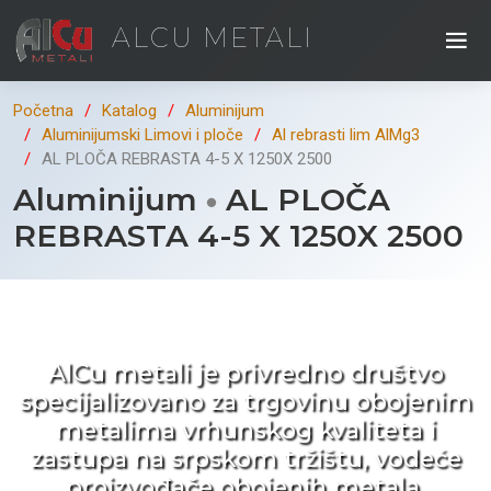
ALCU METALI
Početna
Katalog
Aluminijum
Aluminijumski Limovi i ploče
Al rebrasti lim AlMg3
AL PLOČA REBRASTA 4-5 X 1250X 2500
Aluminijum
AL PLOČA
REBRASTA 4-5 X 1250X 2500
Kad ne tražite nego birate !
AlCu metali je privredno društvo
specijalizovano za trgovinu obojenim
metalima vrhunskog kvaliteta i
zastupa na srpskom tržištu, vodeće
proizvođače obojenih metala.