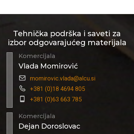
Tehnička podrška i saveti za
izbor odgovarajućeg materijala
Komercijala
Vlada Momirović
momirovic.vlada@alcu.si
+381 (0)18 4694 805
+381 (0)63 663 785
Komercijala
Dejan Doroslovac