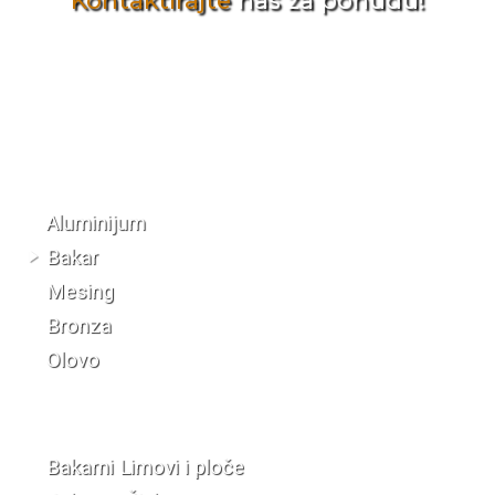
Kontaktirajte
nas za ponudu!
Katalog materijala
Aluminijum
Bakar
Mesing
Bronza
Olovo
Bakarni Limovi i ploče