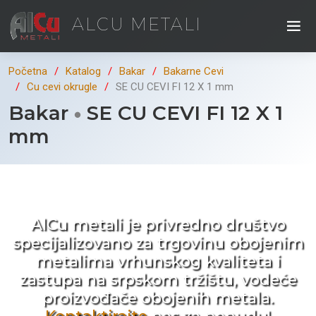
ALCU METALI
Početna
Katalog
Bakar
Bakarne Cevi
Cu cevi okrugle
SE CU CEVI FI 12 X 1 mm
Bakar
SE CU CEVI FI 12 X 1
mm
Kad ne tražite nego birate !
AlCu metali je privredno društvo
specijalizovano za trgovinu obojenim
metalima vrhunskog kvaliteta i
zastupa na srpskom tržištu, vodeće
proizvođače obojenih metala.