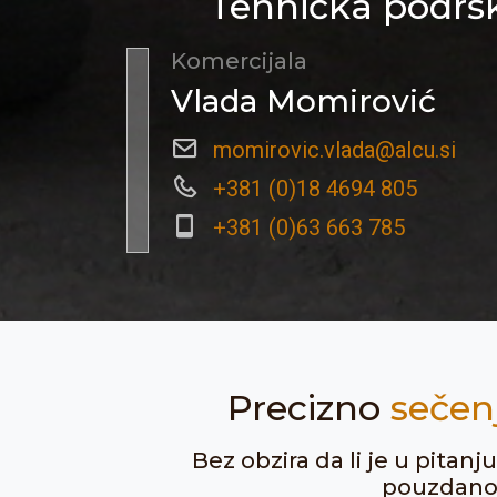
Tehnička podršk
Komercijala
Vlada Momirović
momirovic.vlada@alcu.si
+381 (0)18 4694 805
+381 (0)63 663 785
Precizno
sečen
Bez obzira da li je u pitan
pouzdanost