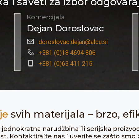
a i saveti za izbor odgovara
Komercijala
Dejan Doroslovac
doroslovac.dejan@alcu.si
+381 (0)18 4694 806
+381 (0)63 411 215
je
svih materijala – brzo, efi
ju jednokratna narudžbina ili serijska proizvo
. Kontaktirajte nas i uverite se zašto smo p