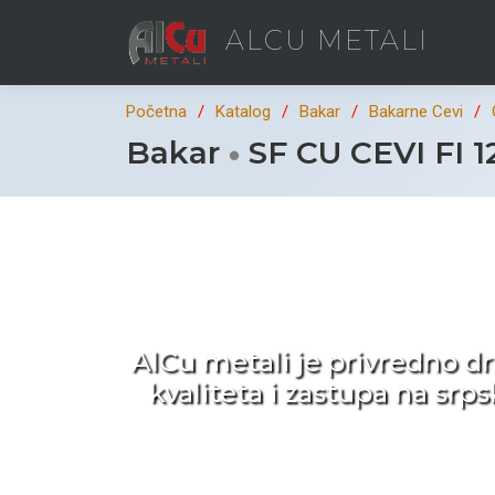
ALCU METALI
Početna
Katalog
Bakar
Bakarne Cevi
Bakar
SF CU CEVI FI 1
Ka
AlCu metali je privredno d
kvaliteta i zastupa na sr