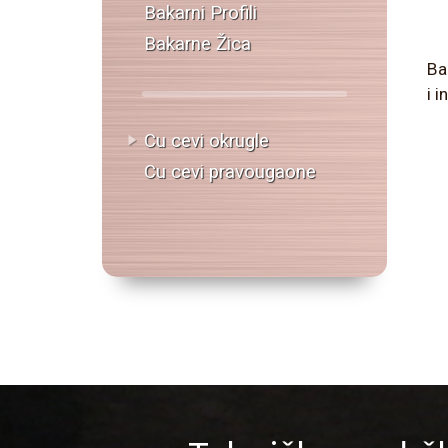
Bakarni Profili
Bakarne Žica
Ba
i 
Cu cevi okrugle
Cu cevi pravougaone