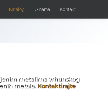
Katalog
O nama
Kontakt
e !
obojenim metalima vrhunskog
jenih metala.
Kontaktirajte