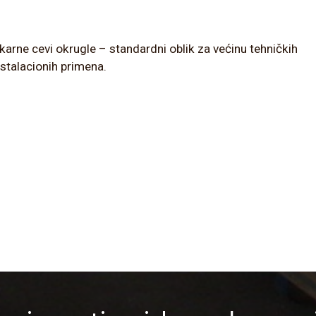
karne cevi okrugle – standardni oblik za većinu tehničkih
instalacionih primena.