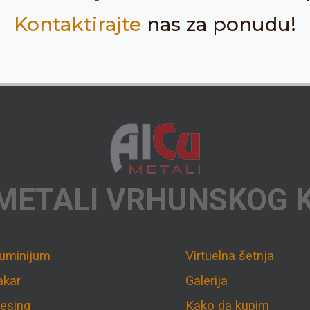
Kontaktirajte
nas za ponudu!
METALI VRHUNSKOG 
luminijum
Virtuelna šetnja
akar
Galerija
esing
Kako da kupim