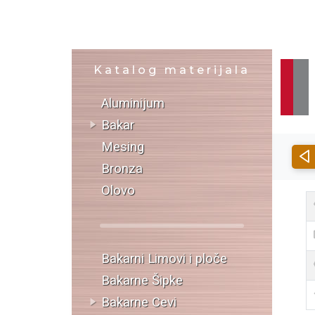
Katalog materijala
Aluminijum
Bakar
Mesing
Bronza
Olovo
Bakarni Limovi i ploče
Bakarne Šipke
Bakarne Cevi