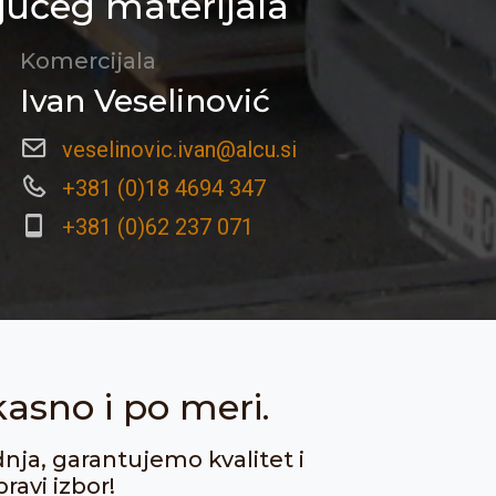
jućeg materijala
Komercijala
Ivan Veselinović
veselinovic.ivan@alcu.si
+381 (0)18 4694 347
+381 (0)62 237 071
kasno i po meri.
dnja, garantujemo kvalitet i
ravi izbor!