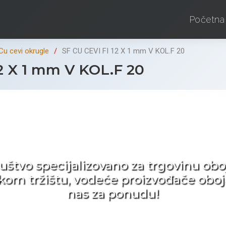
Početna
Cu cevi okrugle
SF CU CEVI FI 12 X 1 mm V KOL.F 20
2 X 1 mm V KOL.F 20
d ne tražite nego birat
ruštvo specijalizovano za trgovinu 
pskom tržištu, vodeće proizvođače obo
nas za ponudu!