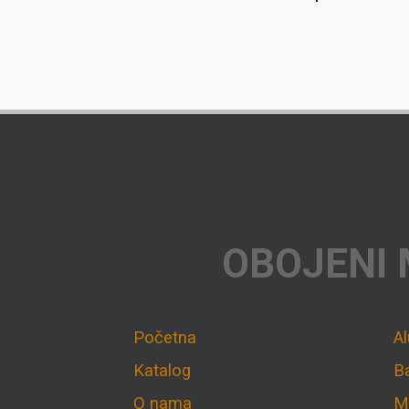
OBOJENI 
Početna
A
Katalog
B
O nama
M