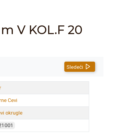
 mm V KOL.F 20
Sledeći
r
rne Cevi
vi okrugle
21001