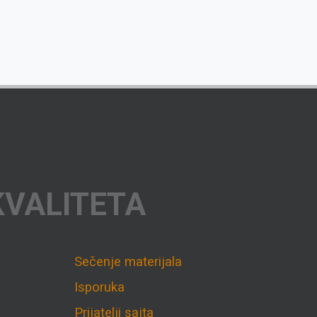
KVALITETA
Sečenje materijala
Isporuka
Prijatelji sajta