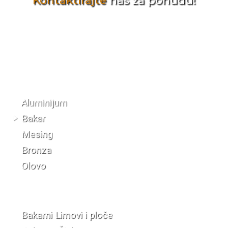
Kontaktirajte
nas za ponudu!
Katalog materijala
Aluminijum
Bakar
Mesing
Bronza
Olovo
Bakarni Limovi i ploče