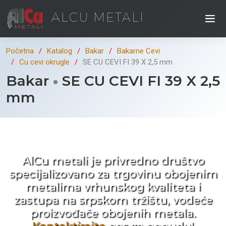
ALCU METALI
Početna
Katalog
Bakar
Bakarne Cevi
Cu cevi okrugle
SE CU CEVI FI 39 X 2,5 mm
Bakar
SE CU CEVI FI 39 X 2,5
mm
Kad ne tražite nego birate !
AlCu metali je privredno društvo
specijalizovano za trgovinu obojenim
metalima vrhunskog kvaliteta i
zastupa na srpskom tržištu, vodeće
proizvođače obojenih metala.