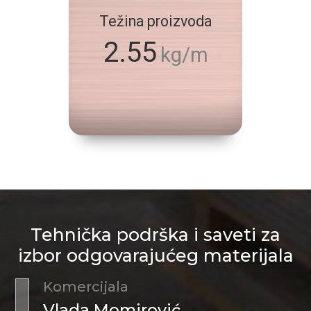
Težina proizvoda
2.55
kg/m
Tehnička podrška i saveti za
izbor odgovarajućeg materijala
Komercijala
Vlada Momirović