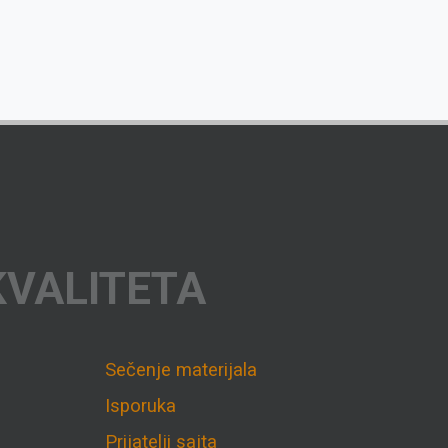
KVALITETA
Sečenje materijala
Isporuka
Prijatelji sajta