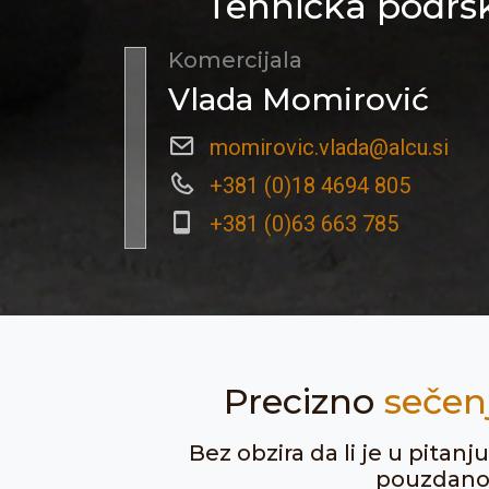
Tehnička podršk
Komercijala
Vlada Momirović
momirovic.vlada@alcu.si
+381 (0)18 4694 805
+381 (0)63 663 785
Precizno
sečen
Bez obzira da li je u pitan
pouzdanost