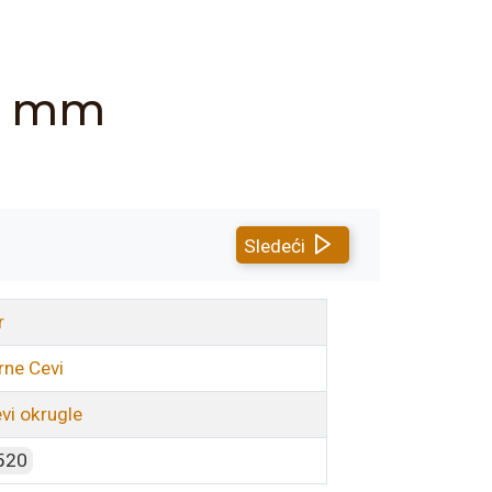
,5 mm
Sledeći
r
rne Cevi
vi okrugle
520