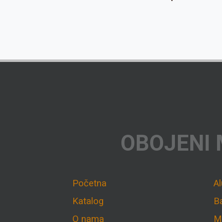
OBOJENI 
Početna
A
Katalog
B
O nama
M