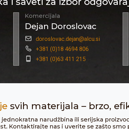
a i saveti za izbor odgovara
Komercijala
Dejan Doroslovac
doroslovac.dejan@alcu.si
+381 (0)18 4694 806
+381 (0)63 411 215
je
svih materijala – brzo, efi
ju jednokratna narudžbina ili serijska proizvo
. Kontaktirajte nas i uverite se zašto smo p