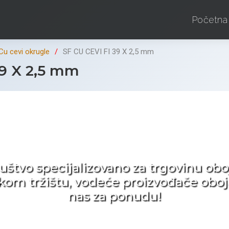
Početna
Cu cevi okrugle
SF CU CEVI FI 39 X 2,5 mm
39 X 2,5 mm
d ne tražite nego birat
ruštvo specijalizovano za trgovinu 
pskom tržištu, vodeće proizvođače obo
nas za ponudu!