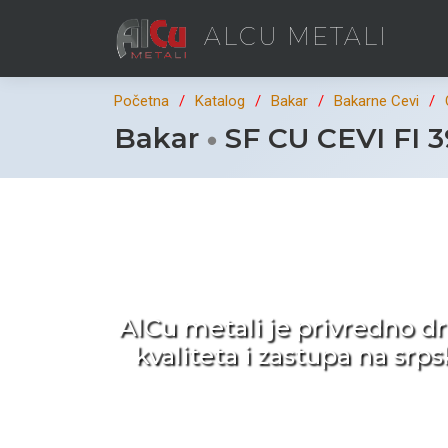
ALCU METALI
Početna
Katalog
Bakar
Bakarne Cevi
Bakar
SF CU CEVI FI 
Ka
AlCu metali je privredno d
kvaliteta i zastupa na sr