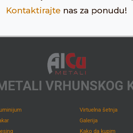
Kontaktirajte
nas za ponudu!
METALI VRHUNSKOG 
luminijum
Virtuelna šetnja
akar
Galerija
esing
Kako da kupim