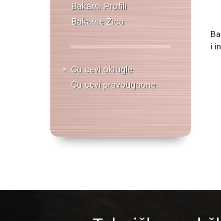
Bakarni Profili
Bakarne Žica
Ba
i 
Cu cevi okrugle
Cu cevi pravougaone