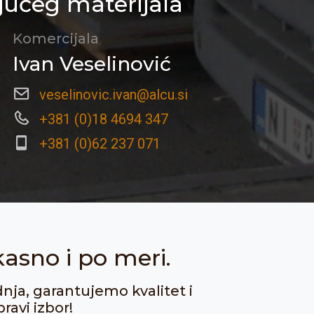
jućeg materijala
Komercijala
Ivan Veselinović
veselinovic.ivan@alcu.si
+381 (0)18 4694 347
+381 (0)62 237 071
kasno i po meri.
dnja, garantujemo kvalitet i
ravi izbor!