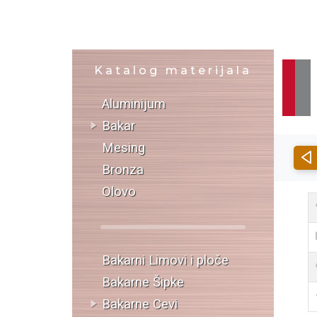
Katalog materijala
Aluminijum
Bakar
Mesing
Bronza
Olovo
Bakarni Limovi i ploče
Bakarne Šipke
Bakarne Cevi