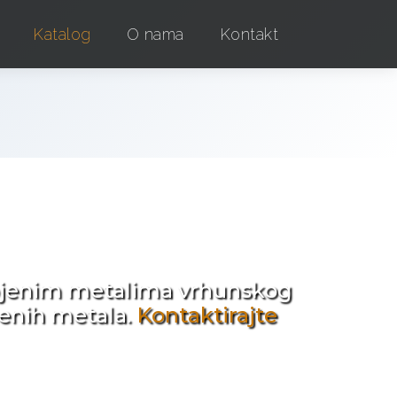
Katalog
O nama
Kontakt
e !
obojenim metalima vrhunskog
jenih metala.
Kontaktirajte