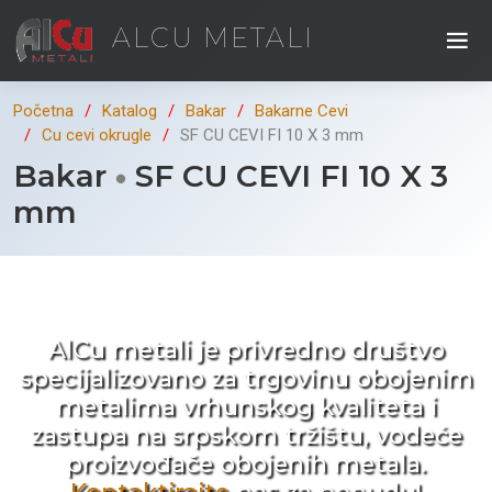
ALCU METALI
Početna
Katalog
Bakar
Bakarne Cevi
Cu cevi okrugle
SF CU CEVI FI 10 X 3 mm
Bakar
SF CU CEVI FI 10 X 3
mm
Kad ne tražite nego birate !
AlCu metali je privredno društvo
specijalizovano za trgovinu obojenim
metalima vrhunskog kvaliteta i
zastupa na srpskom tržištu, vodeće
proizvođače obojenih metala.