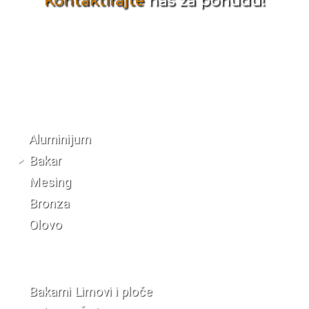
Kontaktirajte
nas za ponudu!
Katalog materijala
Aluminijum
Bakar
Mesing
Bronza
Olovo
Bakarni Limovi i ploče