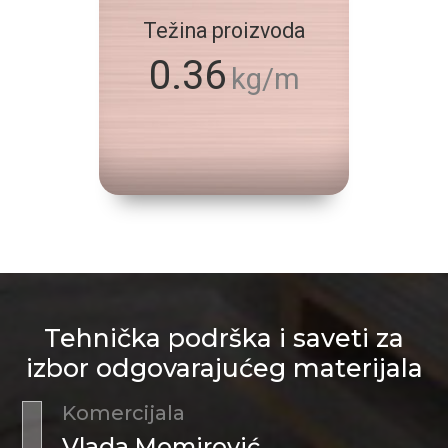
Težina proizvoda
0.36
kg/m
Tehnička podrška i saveti za
izbor odgovarajućeg materijala
Komercijala
Vlada Momirović