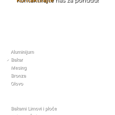
Kontaktirajte
nas za ponudu!
Katalog materijala
Aluminijum
Bakar
Mesing
Bronza
Olovo
Bakarni Limovi i ploče