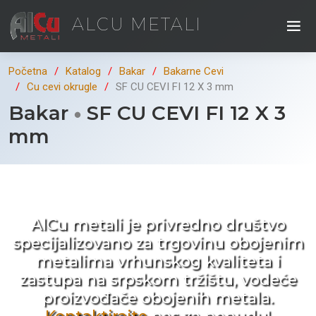
ALCU METALI
Početna
Katalog
Bakar
Bakarne Cevi
Cu cevi okrugle
SF CU CEVI FI 12 X 3 mm
Bakar
SF CU CEVI FI 12 X 3
mm
Kad ne tražite nego birate !
AlCu metali je privredno društvo
specijalizovano za trgovinu obojenim
metalima vrhunskog kvaliteta i
zastupa na srpskom tržištu, vodeće
proizvođače obojenih metala.