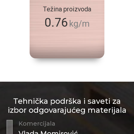
Težina proizvoda
0.76
kg/m
Tehnička podrška i saveti za
izbor odgovarajućeg materijala
Komercijala
Vlada Momirović