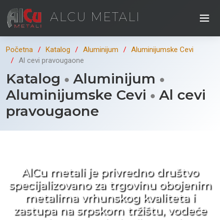
ALCU METALI
Početna
Katalog
Aluminijum
Aluminijumske Cevi
Al cevi pravougaone
Katalog
Aluminijum
Aluminijumske Cevi
Al cevi
pravougaone
Kad ne tražite nego birate !
AlCu metali je privredno društvo
specijalizovano za trgovinu obojenim
metalima vrhunskog kvaliteta i
zastupa na srpskom tržištu, vodeće