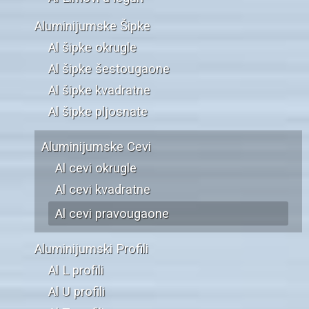
Aluminijumske Šipke
Al šipke okrugle
Al šipke šestougaone
Al šipke kvadratne
Al šipke pljosnate
Aluminijumske Cevi
Al cevi okrugle
Al cevi kvadratne
Al cevi pravougaone
Aluminijumski Profili
Al L profili
Al U profili