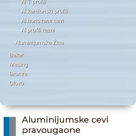
Al T profili
Al kamionski profili
Al honovane cevi
Al profili razni
Aluminijumska Žica
Bakar
Mesing
Bronza
Olovo
Aluminijumske cevi
pravougaone