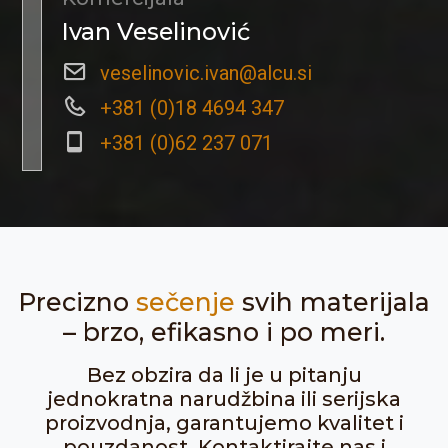
Ivan Veselinović
veselinovic.ivan@alcu.si
+381 (0)18 4694 347
+381 (0)62 237 071
Precizno
sečenje
svih materijala
– brzo, efikasno i po meri.
Bez obzira da li je u pitanju
jednokratna narudžbina ili serijska
proizvodnja, garantujemo kvalitet i
pouzdanost. Kontaktirajte nas i