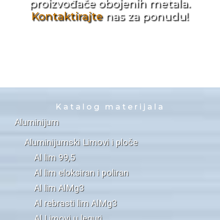
proizvođače obojenih metala.
Kontaktirajte
nas za ponudu!
Katalog materijala
Aluminijum
Aluminijumski Limovi i ploče
Al lim 99,5
Al lim eloksiran i poliran
Al lim AlMg3
Al rebrasti lim AlMg3
Al Limovi u leguri