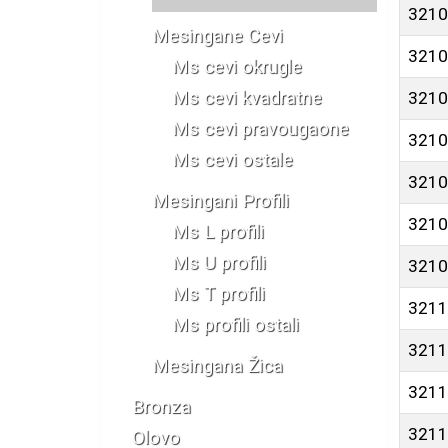
3210
Mesingane Cevi
3210
Ms cevi okrugle
Ms cevi kvadratne
3210
Ms cevi pravougaone
3210
Ms cevi ostale
3210
Mesingani Profili
3210
Ms L profili
Ms U profili
3210
Ms T profili
3211
Ms profili ostali
3211
Mesingana Žica
3211
Bronza
3211
Olovo