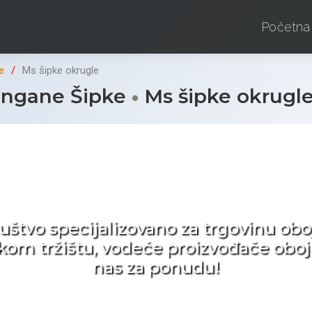
Početna
e
Ms šipke okrugle
ngane Šipke
Ms šipke okrugl
d ne tražite nego birat
ruštvo specijalizovano za trgovinu 
pskom tržištu, vodeće proizvođače obo
nas za ponudu!