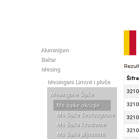
Katalog materijala
Aluminijum
Bakar
Rezult
Mesing
Šifra
Mesingani Limovi i ploče
3210
Mesingane Šipke
3210
Ms šipke okrugle
Ms šipke šestougaone
3210
Ms šipke kvadratne
3210
Ms šipke pljosnate