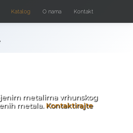
Katalog
O nama
Kontakt
e
e !
obojenim metalima vrhunskog
jenih metala.
Kontaktirajte