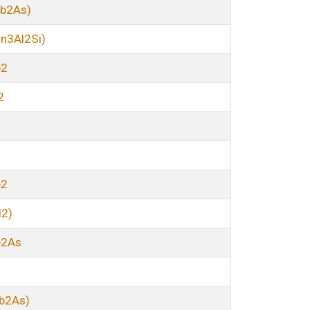
b2As)
n3Al2Si)
b2
2
b2
l2)
b2As
b2As)