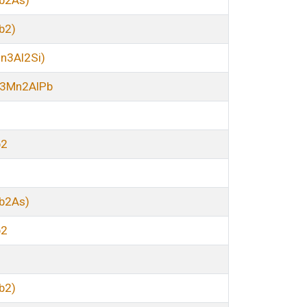
b2As)
b2)
n3Al2Si)
i3Mn2AlPb
b2
b2As)
b2
b2)