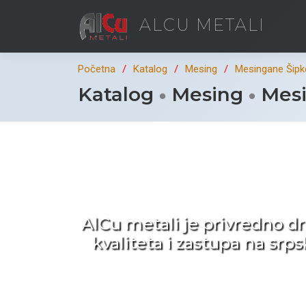
ALCU METALI
Početna
Katalog
Mesing
Mesingane Šipk
Katalog
Mesing
Mesi
Ka
AlCu metali je privredno d
kvaliteta i zastupa na sr