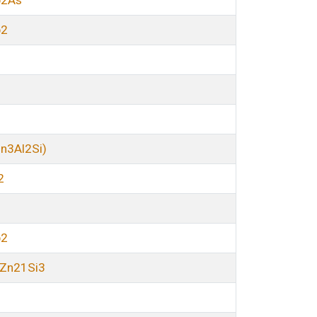
b2As
b2
n3Al2Si)
2
b2
uZn21Si3