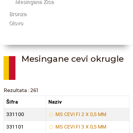
Mesingana Žica
Bronza
Olovo
Mesingane cevi okrugle
Rezultata : 261
Šifra
Naziv
331100
MS CEVI FI 2 X 0,5 MM
331101
MS CEVI FI 3 X 0,5 MM