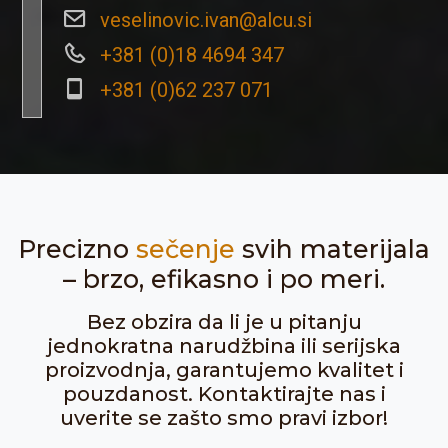
veselinovic.ivan@alcu.si
+381 (0)18 4694 347
+381 (0)62 237 071
Precizno
sečenje
svih materijala
– brzo, efikasno i po meri.
Bez obzira da li je u pitanju
jednokratna narudžbina ili serijska
proizvodnja, garantujemo kvalitet i
pouzdanost. Kontaktirajte nas i
uverite se zašto smo pravi izbor!