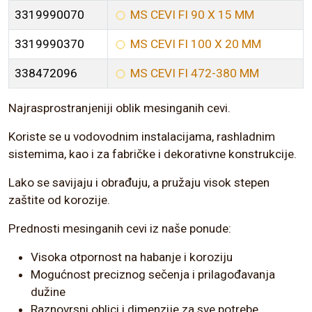
3319990070
MS CEVI FI 90 X 15 MM
3319990370
MS CEVI FI 100 X 20 MM
338472096
MS CEVI FI 472-380 MM
Najrasprostranjeniji oblik mesinganih cevi.
Koriste se u vodovodnim instalacijama, rashladnim
sistemima, kao i za fabričke i dekorativne konstrukcije.
Lako se savijaju i obrađuju, a pružaju visok stepen
zaštite od korozije.
Prednosti mesinganih cevi iz naše ponude:
Visoka otpornost na habanje i koroziju
Mogućnost preciznog sečenja i prilagođavanja
dužine
Raznovrsni oblici i dimenzije za sve potrebe