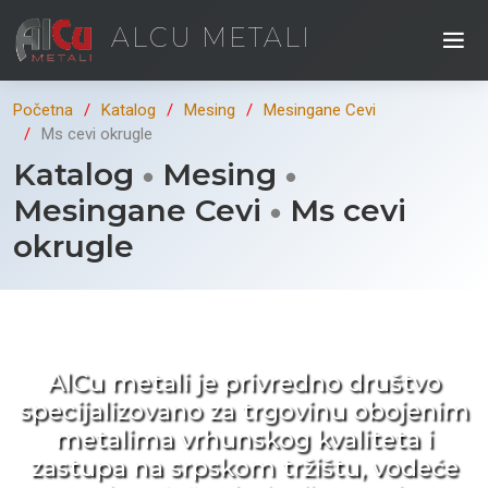
ALCU METALI
Početna
Katalog
Mesing
Mesingane Cevi
Ms cevi okrugle
Katalog
Mesing
Mesingane Cevi
Ms cevi
okrugle
Kad ne tražite nego birate !
AlCu metali je privredno društvo
specijalizovano za trgovinu obojenim
metalima vrhunskog kvaliteta i
zastupa na srpskom tržištu, vodeće