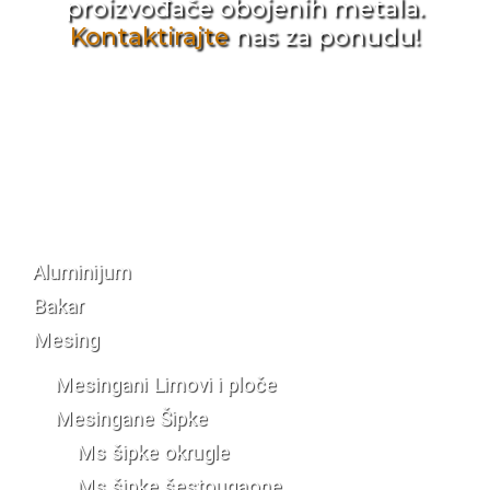
proizvođače obojenih metala.
Kontaktirajte
nas za ponudu!
Katalog materijala
Aluminijum
Bakar
Mesing
Mesingani Limovi i ploče
Mesingane Šipke
Ms šipke okrugle
Ms šipke šestougaone